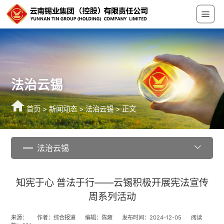
法治云锡
首页
>
新闻动态
>
法治云锡
> 正文
法治云锡
知宪于心 普法于行——云锡积极开展宪法宣传
周系列活动
来源：
作者：综合报道
编辑：陈雍
发布时间：2024-12-05
阅读