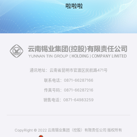
啦啦啦
通讯地址：云南省昆明市官渡区民航路471号
联系电话：0871-66287166
传真号码：0871-66287216
销售电话：0871-64983259
CopyRight © 2022 云南锡业集团（控股）有限责任公司 版权所有