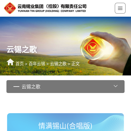
云锡之歌
首页
>
百年云锡
>
云锡之歌
> 正文
云锡之歌
情满锡山(合唱版)