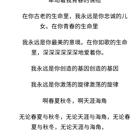
牵动着我青春的情结
在你古老的生命里，我永远是你忠诚的儿
女。在你青春的生命里
我永远是你最美的意境。在你如歌的生命
里，深深深深深深地爱着你。
我永远是你创造的基因创造的基因
我永远是你激荡的旋律激荡的旋律
啊春夏秋冬，啊天涯海角
无论春夏与秋冬，无论天涯与海角，无论春
夏与秋冬，无论天涯与海角，