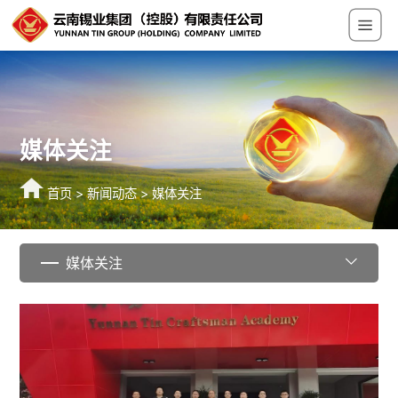
媒体关注
首页
>
新闻动态
>
媒体关注
媒体关注