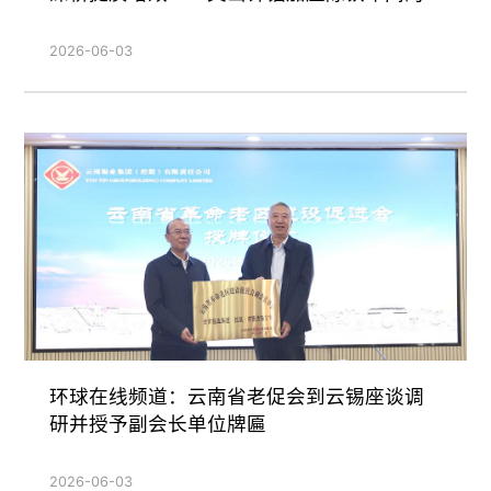
突围奋进之路
2026-06-03
环球在线频道：云南省老促会到云锡座谈调
研并授予副会长单位牌匾
2026-06-03