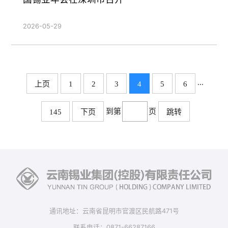
2026-05-29
...
上页
1
2
3
4
5
6
到第
页
145
下页
跳转
通讯地址：云南省昆明市官渡区民航路471号
联系电话：0871-66287166