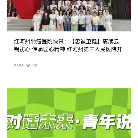
红河州肿瘤医院快讯：【忠诚卫健】赓续云
锡初心 传承匠心精神 红河州第三人民医院开
展主题参观学习活动
2026-06-03