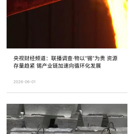
央视财经频道：联播调查·物以“锡”为贵 资源
存量趋紧 锡产业链加速向循环化发展
2026-06-01